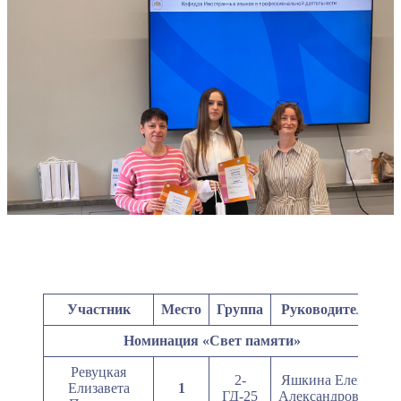
Участник
Место
Группа
Руководитель
Номинация «Свет памяти»
Ревуцкая
2-
Яшкина Елена
Елизавета
1
ГД-25
Александровна