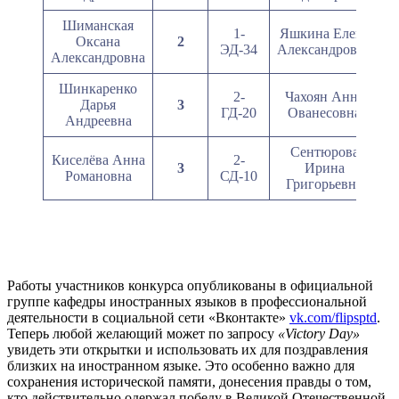
Шиманская
1-
Яшкина Елена
Оксана
2
ЭД-34
Александровна
Александровна
Шинкаренко
2-
Чахоян Анна
Дарья
3
ГД-20
Ованесовна
Андреевна
Сентюрова
Киселёва Анна
2-
3
Ирина
Романовна
СД-10
Григорьевна
Работы участников конкурса опубликованы в официальной
группе кафедры иностранных языков в профессиональной
деятельности в социальной сети «Вконтакте»
vk.com/flipsptd
.
Теперь любой желающий может по запросу
«Victory Day»
увидеть эти открытки и использовать их для поздравления
близких на иностранном языке. Это особенно важно для
сохранения исторической памяти, донесения правды о том,
кто действительно одержал победу в Великой Отечественной