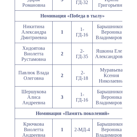
ГД-32
Романовна
Григорьевна
Номинация «Победа в тылу»
Никитина
Барышникова
1-
Александра
1
Вероника
ГД-16
Дмитриевна
Владимировна
Хидоятова
2-
Яшкина Елена
Виолетта
2
ГД-35
Александровна
Рустамовна
Муравьева
Павлюк Влада
2-
2
Ксения
Олеговна
ГД-18
Николаевна
Шершукова
Барышникова
1-
Алиса
3
Вероника
ГД-16
Андреевна
Владимировна
Номинация «Память поколений»
Крючкова
Барышникова
Виолетта
1
2-МД-4
Вероника
Андреевна
Владимировна