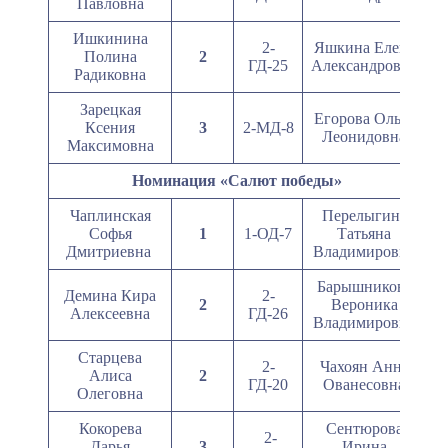
Павловна
Ишкинина
2-
Яшкина Елена
Полина
2
ГД-25
Александровна
Радиковна
Зарецкая
Егорова Ольга
Ксения
3
2-МД-8
Леонидовна
Максимовна
Номинация «Салют победы»
Чаплинская
Перелыгина
Софья
1
1-ОД-7
Татьяна
Дмитриевна
Владимировна
Барышникова
Демина Кира
2-
2
Вероника
Алексеевна
ГД-26
Владимировна
Старцева
2-
Чахоян Анна
Алиса
2
ГД-20
Ованесовна
Олеговна
Кокорева
Сентюрова
2-
Дарья
3
Ирина